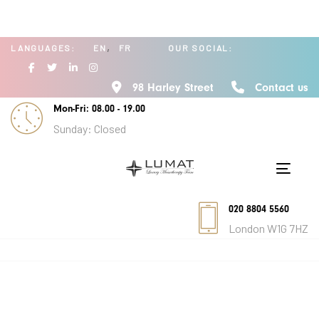
Skip
Skip
links
to
content
LANGUAGES:
EN
FR
OUR SOCIAL:
98 Harley Street
Contact us
Mon-Fri: 08.00 - 19.00
Sunday: Closed
Toggle
020 8804 5560
London W1G 7HZ