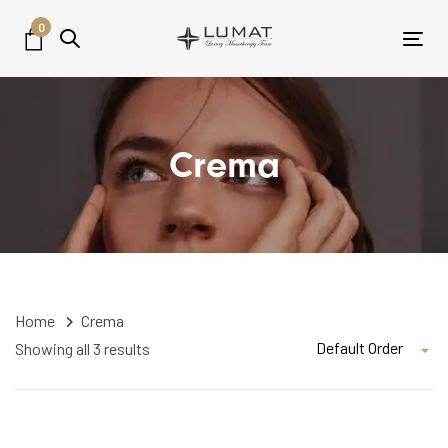
Skip
Skip
0
links
to
Tog
content
Crema
Home
Crema
Default Order
Showing all 3 results