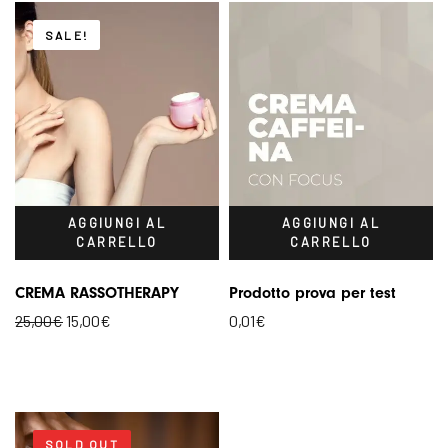
SALE!
AGGIUNGI AL
AGGIUNGI AL
CARRELLO
CARRELLO
CREMA RASSOTHERAPY
Prodotto prova per test
Il
Il
25,00
€
15,00
€
0,01
€
prezzo
prezzo
originale
attuale
era:
è:
25,00€.
15,00€.
SOLD OUT