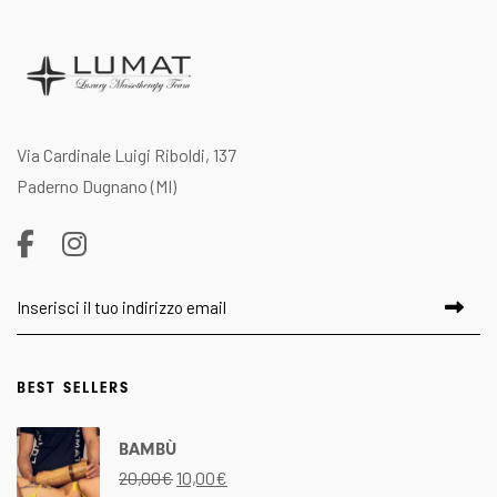
Via Cardinale Luigi Riboldi, 137
Paderno Dugnano (MI)
BEST SELLERS
Il
Il
Il
Il
Il
Il
Il
Il
BAMBÙ
prezzo
prezzo
prezzo
prezzo
pr
pr
pr
pr
20,00
€
10,00
€