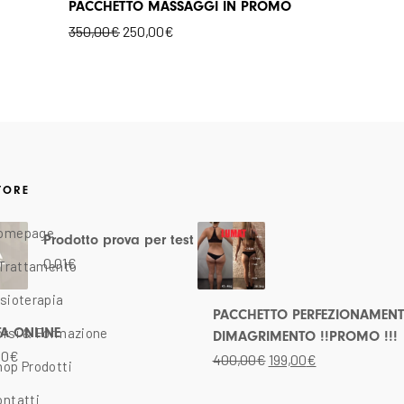
PACCHETTO MASSAGGI IN PROMO
350,00
€
250,00
€
TORE
omepage
Il
Il
Il
Il
Prodotto prova per test
prezzo
prezzo
prezzo
prezzo
0,01
€
l Trattamento
originale
attuale
originale
attuale
isioterapia
era:
è:
era:
è:
PACCHETTO PERFEZIONAMENT
orsi & Formazione
TA ONLINE
400,00€.
199,00€.
25,00€.
15,00€.
DIMAGRIMENTO !!PROMO !!!
00
€
400,00
€
199,00
€
hop Prodotti
ontatti