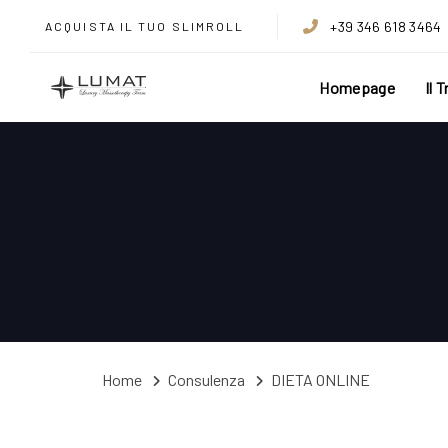
Skip
Skip
+39 346 618 3464
ACQUISTA IL TUO SLIMROLL
links
to
content
Homepage
Il 
Home
Consulenza
DIETA ONLINE
DIETA