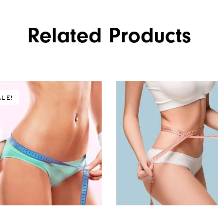
Related Products
ALE!
le
€.
€.