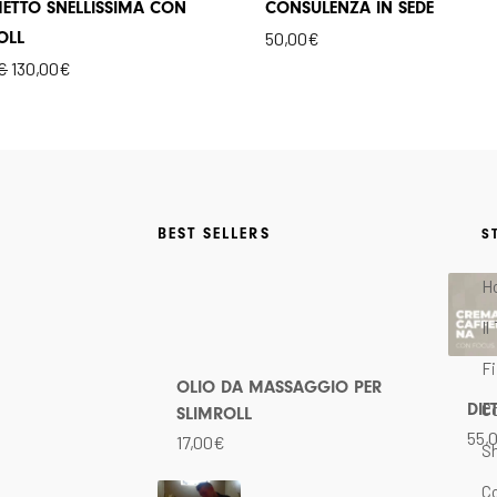
ETTO SNELLISSIMA CON
CONSULENZA IN SEDE
OLL
50,00
€
€
130,00
€
BEST SELLERS
S
H
Il
Il
prezzo
prezzo
I
originale
attuale
F
era:
è:
OLIO DA MASSAGGIO PER
C
DIE
350,00€.
250,00€.
SLIMROLL
55,
17,00
€
S
C